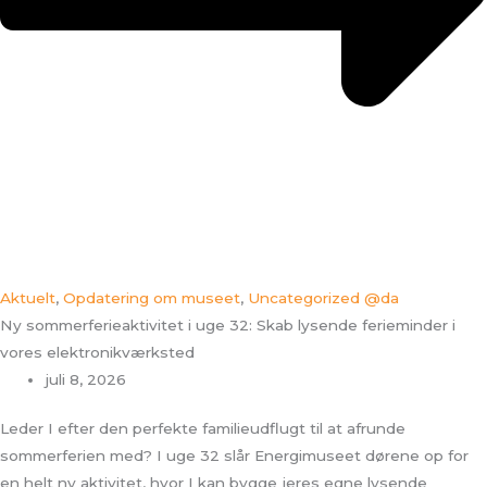
Aktuelt
,
Opdatering om museet
,
Uncategorized @da
Ny sommerferieaktivitet i uge 32: Skab lysende ferieminder i
vores elektronikværksted
juli 8, 2026
Leder I efter den perfekte familieudflugt til at afrunde
sommerferien med? I uge 32 slår Energimuseet dørene op for
en helt ny aktivitet, hvor I kan bygge jeres egne lysende