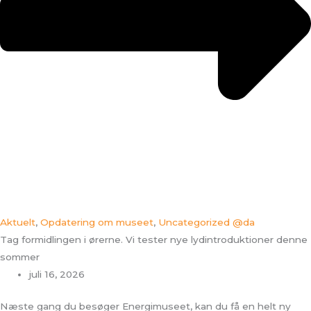
Aktuelt
,
Opdatering om museet
,
Uncategorized @da
Tag formidlingen i ørerne. Vi tester nye lydintroduktioner denne
sommer
juli 16, 2026
Næste gang du besøger Energimuseet, kan du få en helt ny