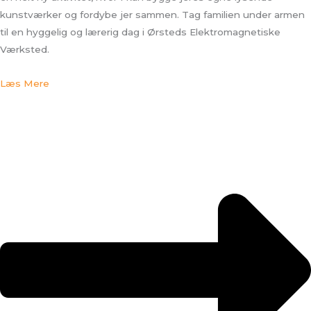
kunstværker og fordybe jer sammen. Tag familien under armen
til en hyggelig og lærerig dag i Ørsteds Elektromagnetiske
Værksted.
Læs Mere