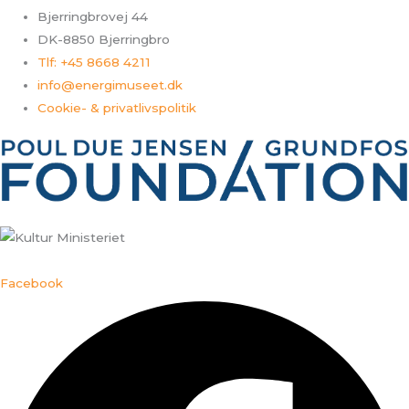
Bjerringbrovej 44
DK-8850 Bjerringbro
Tlf: +45 8668 4211
info@energimuseet.dk
Cookie- & privatlivspolitik
Facebook