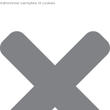
Gå
Marketing
Statistikker
Præferencer
Funktionsdygtig
Administrer samtykke til cookies
til
indholdet