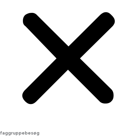
faggruppebesøg