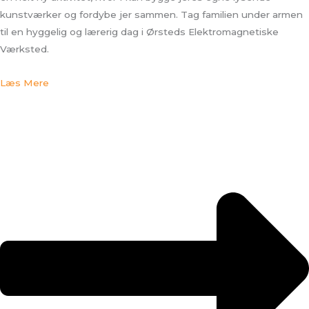
kunstværker og fordybe jer sammen. Tag familien under armen
til en hyggelig og lærerig dag i Ørsteds Elektromagnetiske
Værksted.
Læs Mere