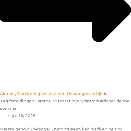
Aktuelt
,
Opdatering om museet
,
Uncategorized @da
Tag formidlingen i ørerne. Vi tester nye lydintroduktioner denne
sommer
juli 16, 2026
Næste gang du besøger Energimuseet, kan du få en helt ny