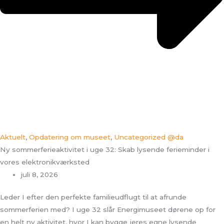
Aktuelt
,
Opdatering om museet
,
Uncategorized @da
Ny sommerferieaktivitet i uge 32: Skab lysende ferieminder i
vores elektronikværksted
juli 8, 2026
Leder I efter den perfekte familieudflugt til at afrunde
sommerferien med? I uge 32 slår Energimuseet dørene op for
en helt ny aktivitet, hvor I kan bygge jeres egne lysende