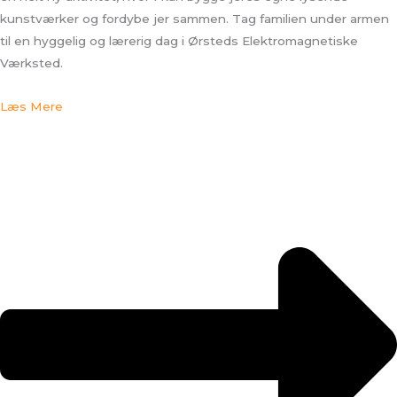
kunstværker og fordybe jer sammen. Tag familien under armen
til en hyggelig og lærerig dag i Ørsteds Elektromagnetiske
Værksted.
Læs Mere