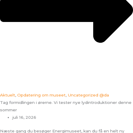
Aktuelt
,
Opdatering om museet
,
Uncategorized @da
Tag formidlingen i ørerne. Vi tester nye lydintroduktioner denne
sommer
juli 16, 2026
Næste gang du besøger Energimuseet, kan du få en helt ny