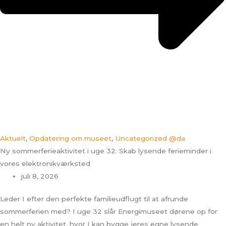
Aktuelt
,
Opdatering om museet
,
Uncategorized @da
Ny sommerferieaktivitet i uge 32: Skab lysende ferieminder i
vores elektronikværksted
juli 8, 2026
Leder I efter den perfekte familieudflugt til at afrunde
sommerferien med? I uge 32 slår Energimuseet dørene op for
en helt ny aktivitet, hvor I kan bygge jeres egne lysende